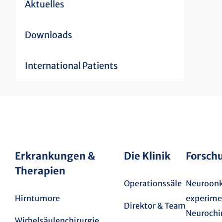
Aktuelles
Downloads
International Patients
Erkrankungen &
Die Klinik
Forsch
Therapien
Operationssäle
Neuroonk
Hirntumore
experime
Direktor & Team
Neurochi
Wirbelsäulenchirurgie