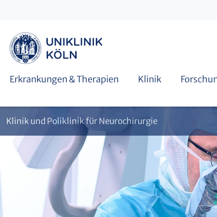
Publikationen
Operationssäle
Medizinische Schwerpunkte
Erkrankungen & Therapien
Klinik
Forschu
Klinik und Poliklinik für Neurochirurgie