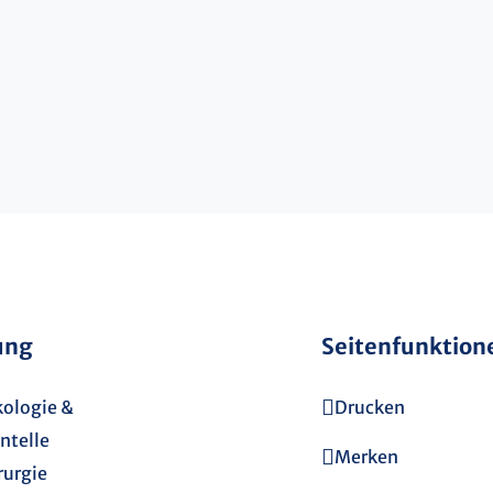
ung
Seitenfunktion
ologie &
Drucken
ntelle
Merken
rurgie