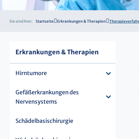
Sie sind hier:
Startseite
Erkrankungen & Therapien
Therapieverfah
Erkrankungen & Therapien
Hirntumore
Gefäßerkrankungen des
Nervensystems
Schädelbasischirurgie