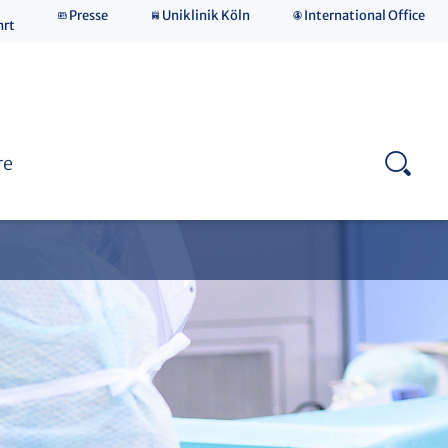
Presse
Uniklinik Köln
International Office
hrt
Zentrum für Neurochirurgie
Fortbildungen
re